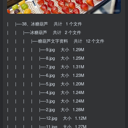
| |—-38、冰糖葫芦 共计 1 个文件
| | |—-冰糖葫芦 共计 2 个文件
| | | |—-糖葫芦文字资料 共计 12 个文件
| | | | |—-9.jpg 大小 1.29M
| | | | |—-8.jpg 大小 1.25M
| | | | |—-7.jpg 大小 1.31M
| | | | |—-6.jpg 大小 1.23M
| | | | |—-5.jpg 大小 1.20M
| | | | |—-4.jpg 大小 1.24M
| | | | |—-3.jpg 大小 1.24M
| | | | |—-2.jpg 大小 1.28M
| | | | |—-12.jpg 大小 1.12M
| | | | |—-11.jpg 大小 1.27M