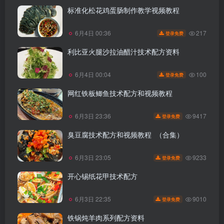
标准化松花鸡蛋肠制作教学视频教程
217
6月4日 00:36
登录免费
利比亚火腿沙拉油醋汁技术配方资料
100
6月4日 00:04
登录免费
网红铁板鲫鱼技术配方和视频教程
9417
6月3日 23:36
登录免费
臭豆腐技术配方和视频教程 （合集）
9233
6月3日 23:05
登录免费
开心锡纸花甲技术配方
9010
6月3日 22:35
登录免费
铁锅炖羊肉系列配方资料