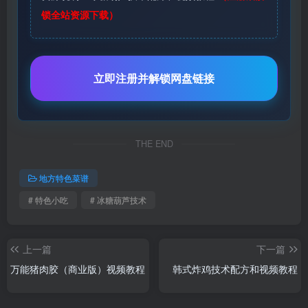
锁全站资源下载）
立即注册并解锁网盘链接
THE END
地方特色菜谱
# 特色小吃
# 冰糖葫芦技术
上一篇
下一篇
万能猪肉胶（商业版）视频教程
韩式炸鸡技术配方和视频教程