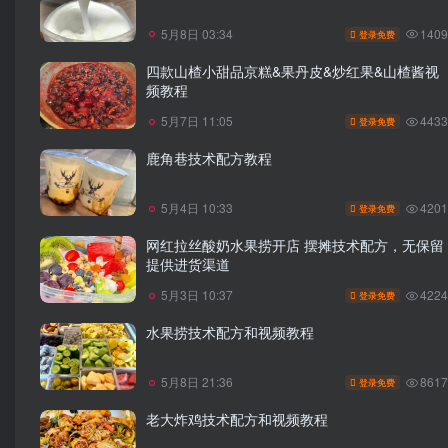
1409
5月8日 03:34
登录免费
四款山楂小甜品京糕&果丹皮&炒红果&山楂酱视
频教程
4433
5月7日 11:05
登录免费
鹿角巷技术配方教程
4201
5月4日 10:33
登录免费
网红拉丝酸奶水果捞开店 摆摊技术配方，无保留
提供进货渠道
4224
5月3日 10:37
登录免费
水果捞技术配方和视频教程
8617
5月8日 21:36
登录免费
老大炸鸡技术配方和视频教程