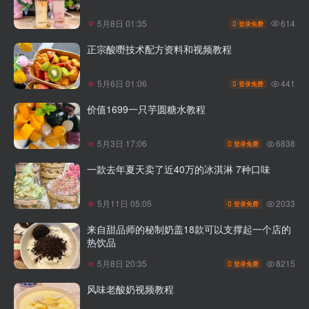
614
5月8日 01:35
登录免费
正宗酸嘢技术配方资料和视频教程
441
5月6日 01:06
登录免费
价值1699一只芋圆糖水教程
6838
5月3日 17:06
登录免费
一款去年夏天卖了近40万的冰淇淋 7种口味
2033
5月11日 05:05
登录免费
来自甜品师的秘制奶盖18款可以支撑起一个店的
热饮品
8215
5月8日 20:35
登录免费
风味老酸奶视频教程