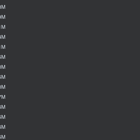
8M
9M
1M
4M
1M
5M
0M
5M
0M
7M
6M
5M
6M
5M