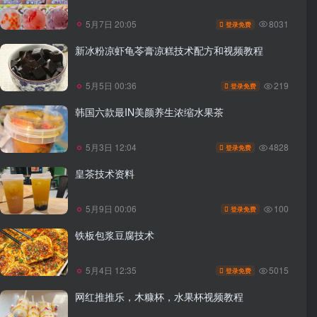
8031
5月7日 20:05
登录免费
新冰粉凉虾龟苓膏凉糕技术配方和视频教程
219
5月5日 00:36
登录免费
韩国六款最IN美颜养生浓缩水果茶
4828
5月3日 12:04
登录免费
皇茶技术资料
100
5月9日 00:06
登录免费
铁板包浆豆腐技术
5015
5月4日 12:35
登录免费
网红推推乐，木糠杯，水果杯视频教程