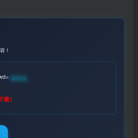
容！
wd=
登录见
下载）