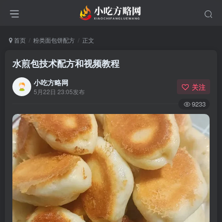
首页
粉类面包饼配方
正文
水煎包技术配方和视频教程
小吃方略网
关注
5月22日 23:05发布
9233