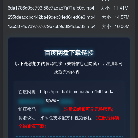
6da1786d0bc793f58c7acae7a71afb0c.mp4 大小 11.41M
255fdeadcbc442ba49deb34ed61ed0e3.mp4 大小 14.57M
1ab3074c739707679b7bb9c3f94dbd32.mp4 大小 16.00M
百度网盘下载链接
以下是您想要的资源链接（关键信息已隐藏），注册即可
获取完整内容！
百度网盘：https://pan.baidu.com/share/init?surl=
&pwd=
请登录后可见
登录见
解压密码：
（注册后解锁可见完整密码）
登录可见
资源说明：水煎包技术配方和视频教程
（注册后解锁
全站资源下载）